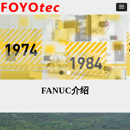
넳
넲
FANUC介绍